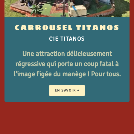
CARROUSEL TITANOS
CIE TITANOS
Une attraction délicieusement
régressive qui porte un coup fatal à
l'image figée du manège ! Pour tous.
EN SAVOIR +