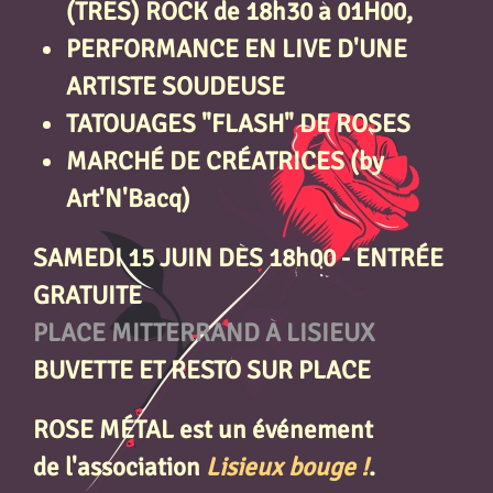
(TRÈS)
ROCK de 18h30 à 01H00
,
PERFORMANCE EN LIVE D'UNE
ARTISTE SOUDEUSE
TATOUAGES "FLASH" DE ROSES
MARCHÉ DE CRÉATRICES (by
Art'N'Bacq)
SAMEDI 15 JUIN DÈS 18h00 - ENTRÉE
GRATUITE
PLACE MITTERRAND À LISIEUX
BUVETTE ET RESTO SUR PLACE
ROSE MÉTAL est un événement
de l'association
Lisieux bouge !
.