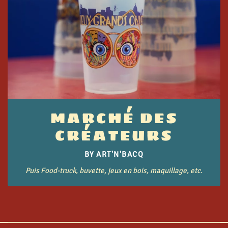
MARCHÉ DES
CRÉATEURS
BY ART'N'BACQ
Puis Food-truck, buvette, jeux en bois, maquillage, etc.