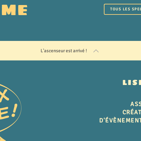
MME
TOUS LES SPE
L'ascenseur est arrivé !
LIS
ASS
CRÉAT
D'ÉVÈNEMENT