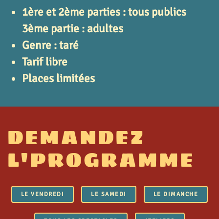
1ère et 2ème parties : tous publics
3ème partie : adultes
Genre : taré
Tarif libre
Places limitées
DEMANDEZ
L'PROGRAMME
LE VENDREDI
LE SAMEDI
LE DIMANCHE