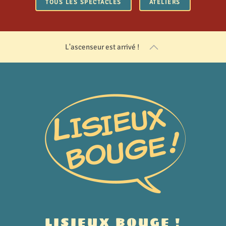
TOUS LES SPECTACLES
ATELIERS
L'ascenseur est arrivé !
LISIEUX BOUGE !