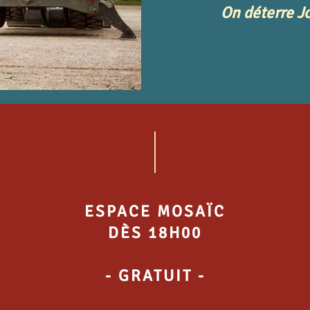
On déterre J
ESPACE MOSAÏC
DÈS 18H00
- GRATUIT -