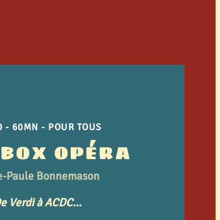
 - 60MN - POUR TOUS
EBOX OPÉRA
e-Paule Bonnemason
e Verdi à ACDC...