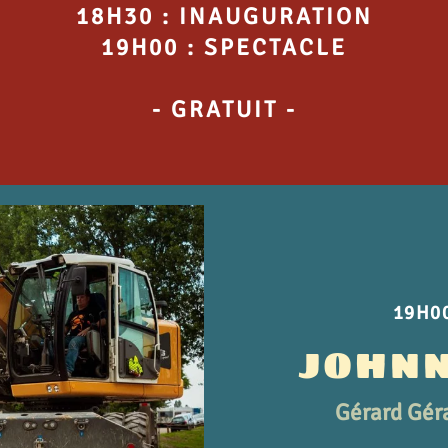
18H30 : INAUGURATION
19H00 : SPECTACLE
- GRATUIT -
19H00
JOHNN
Gérard Gér