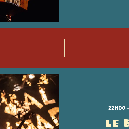
22H00 
LE 