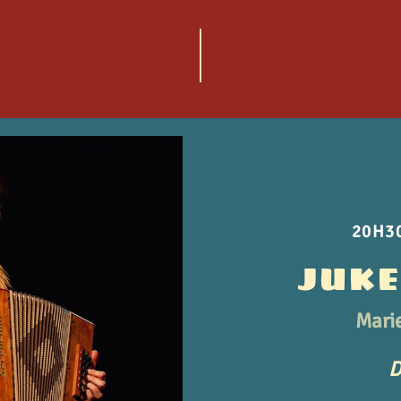
20H30
JUK
Mari
D