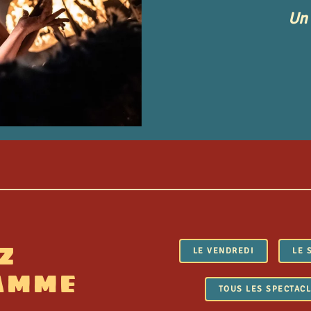
Un 
Z
LE VENDREDI
LE 
AMME
TOUS LES SPECTAC