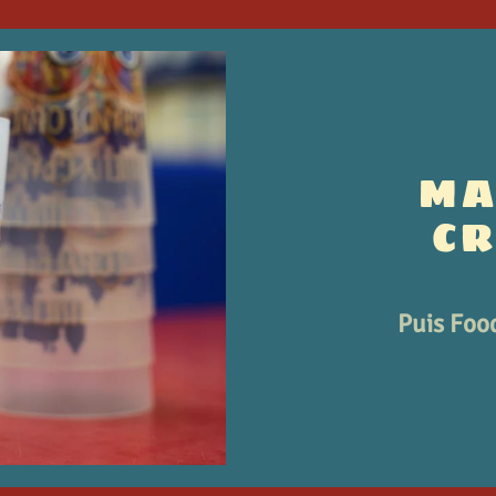
MA
C
Puis Food