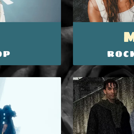
OP
ROC