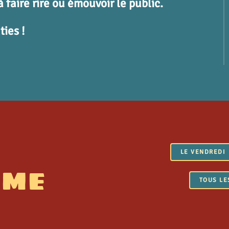
 faire rire ou émouvoir le public.
ties !
LE VENDREDI
MME
TOUS LE