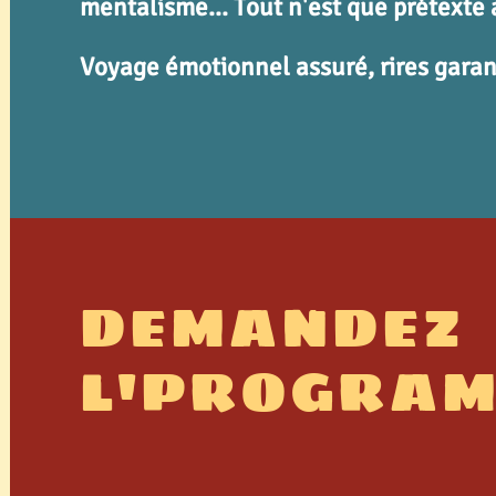
mentalisme...
Tout n'est que prétexte à
Voyage émotionnel
assuré, rires garan
DEMANDEZ
L'PROGRA